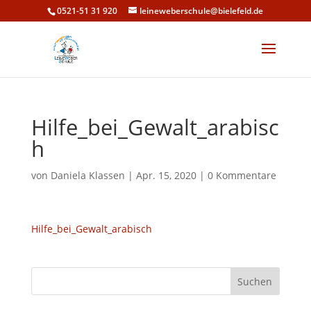
0521-51 31 920
leineweberschule@bielefeld.de
Hilfe_bei_Gewalt_arabisc
h
von
Daniela Klassen
|
Apr. 15, 2020
|
0 Kommentare
Hilfe_bei_Gewalt_arabisch